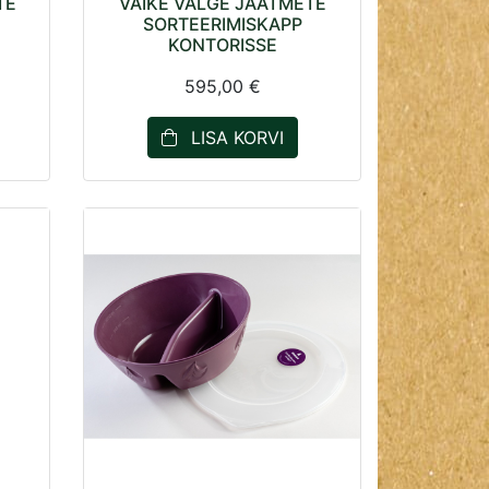
TE
VÄIKE VALGE JÄÄTMETE
SORTEERIMISKAPP
KONTORISSE
595,00 €
LISA KORVI