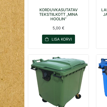
KORDUVKASUTATAV
LA
TEKSTIILKOTT „MINA
J
HOOLIN“
5,00 €
LISA KORVI