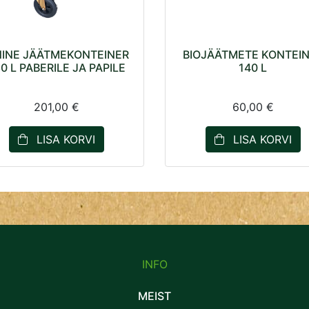
NINE JÄÄTMEKONTEINER
BIOJÄÄTMETE KONTEI
0 L PABERILE JA PAPILE
140 L
201,00 €
60,00 €
LISA KORVI
LISA KORVI
INFO
MEIST