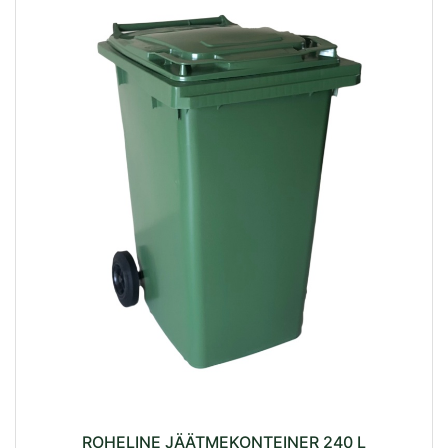
ROHELINE JÄÄTMEKONTEINER 240 L